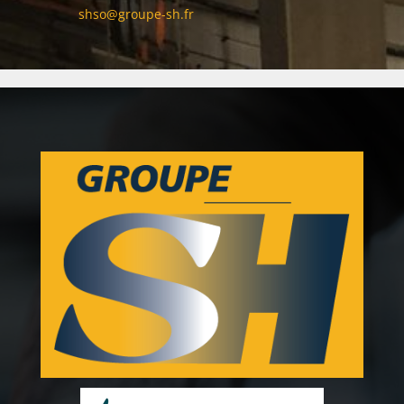
shso@groupe-sh.fr