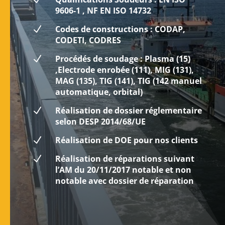
9606-1 , NF EN ISO 14732
N
Codes de constructions : CODAP,
CODETI, CODRES
N
Procédés de soudage : Plasma (15)
,Electrode enrobée (111), MIG (131),
MAG (135), TIG (141), TIG (142 manuel
automatique, orbital)
N
Réalisation de dossier réglementaire
selon DESP 2014/68/UE
N
Réalisation de DOE pour nos clients
N
Réalisation de réparations suivant
l’AM du 20/11/2017 notable et non
notable avec dossier de réparation