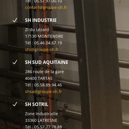
Tél : 05.57.97.00.10
contact@groupe-sh.fr
N
SH INDUSTRIE
ZI du Lézard
17130 MONTENDRE
Tél : 05.46.04.67.19
shi@groupe-sh.fr
N
SH SUD AQUITAINE
286 route de la gare
40400 TARTAS
Tél : 05.58.89.94.46
shsa@groupe-sh.fr
N
SH SOTRIL
Zone Industrielle
33360 LATRESNE
Tél : 05.57.77.78.88