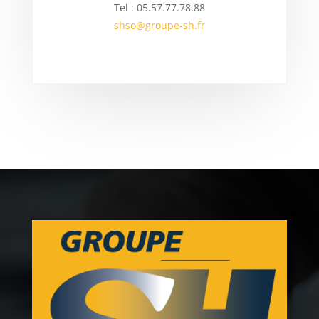
Tel : 05.57.77.78.88
shso@groupe-sh.fr